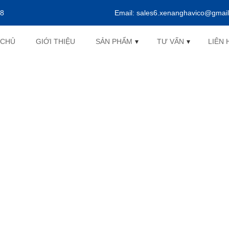
38
Email:
sales6.xenanghavico@gmai
 CHỦ
GIỚI THIỆU
SẢN PHẨM
▾
TƯ VẤN
▾
LIÊN 