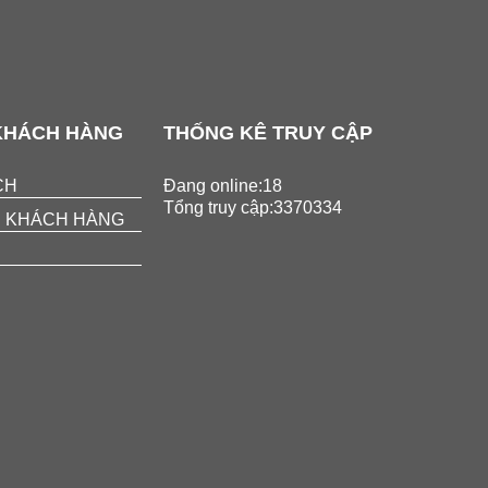
KHÁCH HÀNG
THỐNG KÊ TRUY CẬP
CH
Đang online:18
Tổng truy cập:3370334
 KHÁCH HÀNG