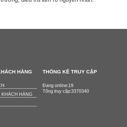
KHÁCH HÀNG
THỐNG KÊ TRUY CẬP
CH
Đang online:19
Tổng truy cập:3370340
 KHÁCH HÀNG