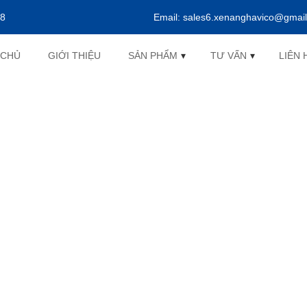
38
Email:
sales6.xenanghavico@gmai
 CHỦ
GIỚI THIỆU
SẢN PHẨM
▾
TƯ VẤN
▾
LIÊN 