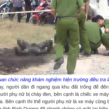
an chức năng khám nghiệm hiện trường điều tra 
ày, người dân đi ngang qua khu đất trống để đế
người phụ nữ bị cháy đen, bên cạnh là chiếc xe máy
. Bên cạnh thi thể người phụ nữ là xe máy cũng b
ỉnh Bình Dương đã nhanh chóng có mặt tại hiện t