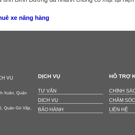
huê xe nâng hàng
DỊCH VỤ
HỖ TRỢ 
CH VỤ
TƯ VẤN
CHÍNH SÁ
nh Xuân, Quận
DỊCH VỤ
CHĂM SÓC
6, Quận Gò Vấp,
BẢO HÀNH
LIÊN HỆ