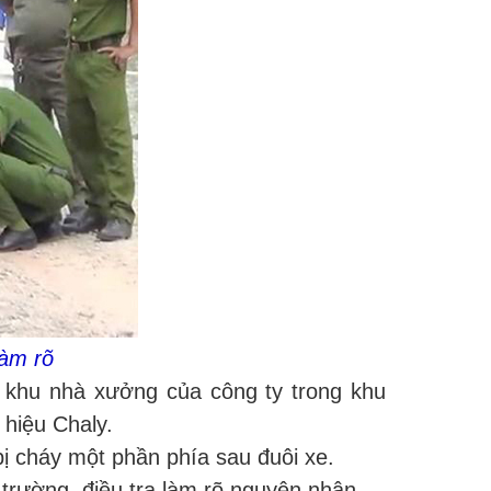
làm rõ
n khu nhà xưởng của công ty trong khu
 hiệu Chaly.
ị cháy một phần phía sau đuôi xe.
rường, điều tra làm rõ nguyên nhân.