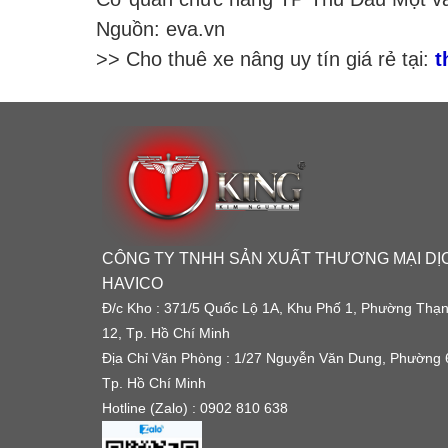
Nguồn: eva.vn
>> Cho thuê xe nâng uy tín giá rẻ tại:
t
CÔNG TY TNHH SẢN XUẤT THƯƠNG MẠI DỊ
HAVICO
Đ/c Kho : 371/5 Quốc Lộ 1A, Khu Phố 1, Phường Thạ
12, Tp. Hồ Chí Minh
Địa Chỉ Văn Phòng : 1/27 Nguyễn Văn Dung, Phường 
Tp. Hồ Chí Minh
Hotline (Zalo) : 0902 810 638