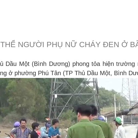
 THỂ NGƯỜI PHỤ NỮ CHÁY ĐEN Ở B
 Dầu Một (Bình Dương) phong tỏa hiện trường nơ
ống ở phường Phú Tân (TP Thủ Dầu Một, Bình Dươ