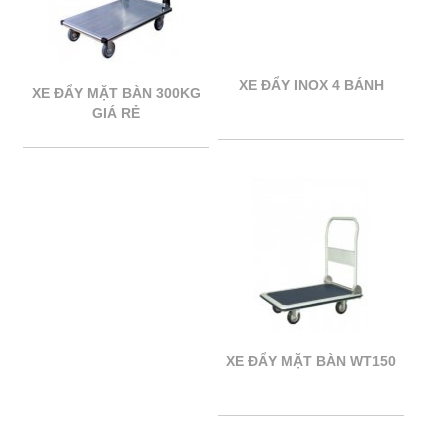
XE ĐẨY INOX 4 BÁNH
XE ĐẨY MẶT BÀN 300KG
GIÁ RẺ
XE ĐẨY MẶT BÀN WT150