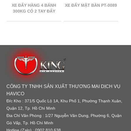
XE ĐẨY HÀNG 4 BÁNH
XE ĐẨY MẶT BÀN PT-0089
300KG CÓ 2 TAY ĐẨY
CÔNG TY TNHH SẢN XUẤT THƯƠNG MẠI DỊCH VỤ
HAVICO
Đ/c Kho : 371/5 Quốc Lộ 1A, Khu Phố 1, Phường Thạnh Xuân,
Quận 12, Tp. Hồ Chí Minh
Địa Chỉ Văn Phòng : 1/27 Nguyễn Văn Dung, Phường 6, Quận
Gò Vấp, Tp. Hồ Chí Minh
Hotline (Zalo) : 0902 810 638