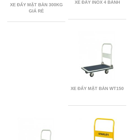
XE ĐẨY INOX 4 BÁNH
XE ĐẨY MẶT BÀN 300KG
GIÁ RẺ
XE ĐẨY MẶT BÀN WT150