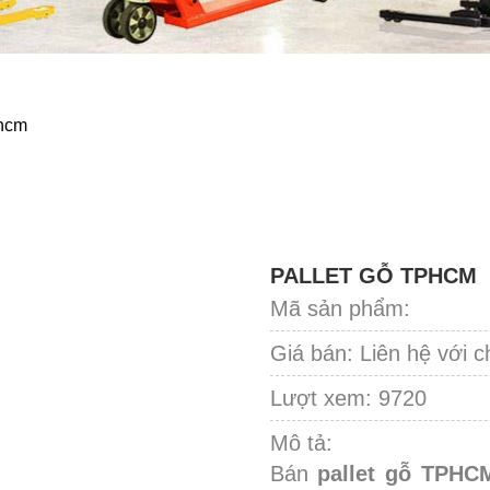
phcm
PALLET GỖ TPHCM
Mã sản phẩm:
Giá bán:
Liên hệ với c
Lượt xem: 9720
Mô tả:
Bán
pallet gỗ TPHC