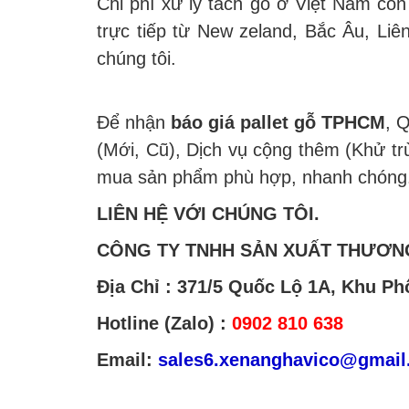
Chi phí xử lý tách gỗ ở Việt Nam cò
trực tiếp từ New zeland, Bắc Âu, Li
chúng tôi.
Để nhận
báo giá pallet gỗ TPHCM
, 
(Mới, Cũ), Dịch vụ cộng thêm (Khử tr
mua sản phẩm phù hợp, nhanh chóng
LIÊN HỆ VỚI CHÚNG TÔI.
CÔNG TY TNHH SẢN XUẤT THƯƠNG
Địa Chỉ : 371/5 Quốc Lộ 1A, Khu P
Hotline (Zalo) :
0902 810 638
Email:
sales6.xenanghavico@gmail