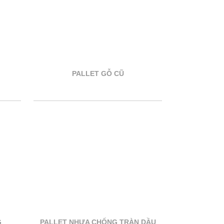
PALLET GỖ CŨ
G
PALLET NHỰA CHỐNG TRÀN DẦU