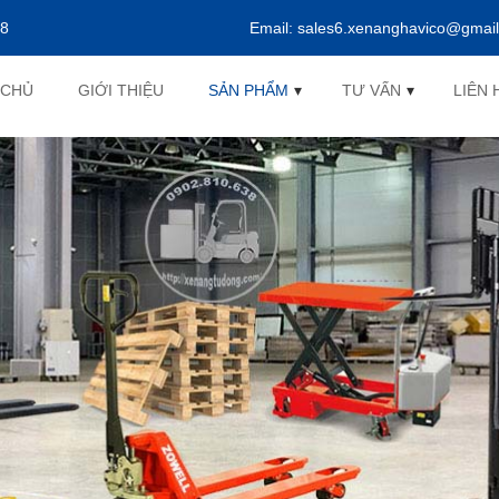
38
Email:
sales6.xenanghavico@gmai
 CHỦ
GIỚI THIỆU
SẢN PHẨM
▾
TƯ VẤN
▾
LIÊN 