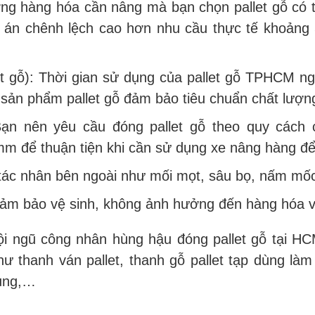
ượng hàng hóa cần nâng mà bạn chọn pallet gỗ có 
g án chênh lệch cao hơn nhu cầu thực tế khoảng
et gỗ): Thời gian sử dụng của pallet gỗ TPHCM n
ản phẩm pallet gỗ đảm bảo tiêu chuẩn chất lượng 
: Bạn nên yêu cầu đóng pallet gỗ theo quy các
để thuận tiện khi cần sử dụng xe nâng hàng để 
c tác nhân bên ngoài như mối mọt, sâu bọ, nấm m
đảm bảo vệ sinh, không ảnh hưởng đến hàng hóa v
i ngũ công nhân hùng hậu đóng pallet gỗ tại H
ư thanh ván pallet, thanh gỗ pallet tạp dùng làm 
dụng,…