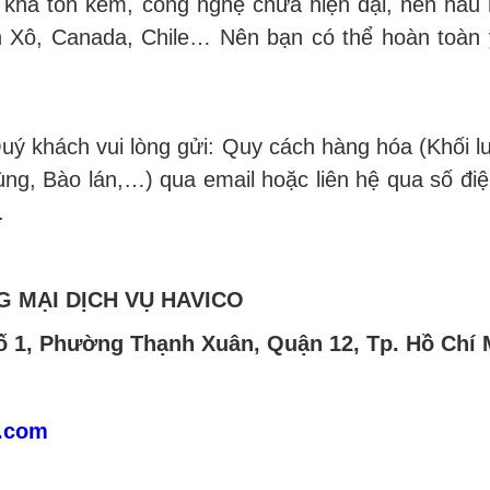
n khá tốn kém, công nghệ chưa hiện đại, nên hầ
ên Xô, Canada, Chile… Nên bạn có thể hoàn toà
Quý khách vui lòng gửi: Quy cách hàng hóa (Khối lư
ùng, Bào lán,…) qua email hoặc liên hệ qua số đi
.
 MẠI DỊCH VỤ HAVICO
hố 1, Phường Thạnh Xuân, Quận 12, Tp. Hồ Chí 
.com